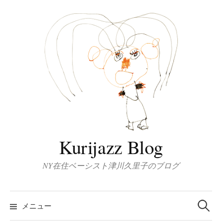
コ
ン
テ
ン
ツ
へ
ス
キ
ッ
プ
Kurijazz Blog
NY在住ベーシスト津川久里子のブログ
検
索:
メニュー