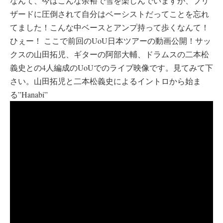
なんて、今はこんな余裕で雪を楽しんでいますが、ブリ
ザードに圧倒されて自分はベーシストだってことを忘れ
てました！こんな中ベースとアンプ持って歩くなんて！
ひぇー！ ここで前回のUoU日本ツアーの動画公開！サッ
クスの山田拓児、ギターの阿部大輔、ドラムスの二本松
義史との4人編成のUoUでのライブ映像です。見てみて下
さい。山田拓児と二本松義史によるイントロから始ま
る”Hanabi”