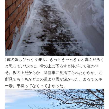
1歳の娘もびっくり仰天。きっときゃっきゃと喜ぶだろう
と思っていたのに、雪の上に下ろすと怖がって泣きべ
そ。坂の上だからか、除雪車に見捨てられたからか、近
所見てもうちがどこの道より雪が深かった。まるでスキ
ー場。車持ってなくってよかった。