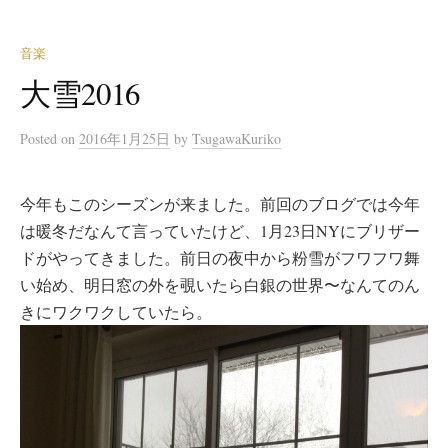
音楽
大雪2016
Posted
on
2016年1月25日
by
TsugawaKuriko
今年もこのシーズンが来ました。前回のブログでは今年
は暖冬だなんて言っていたけど、1月23日NYにブリザー
ドがやってきました。前日の夜中から粉雪がフワフワ舞
い始め、明日窓の外を覗いたら白銀の世界〜なんてのん
きにワクワクしていたら。