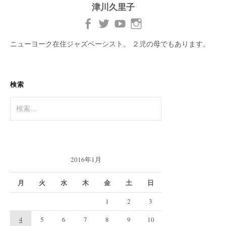
津川久里子
ニューヨーク在住ジャズベーシスト。 ２児の母でもあります。
検索
検
索:
2016年1月
月
火
水
木
金
土
日
1
2
3
4
5
6
7
8
9
10