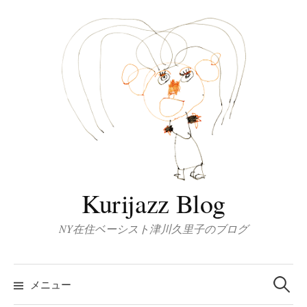
コ
ン
テ
ン
ツ
へ
ス
キ
ッ
プ
Kurijazz Blog
NY在住ベーシスト津川久里子のブログ
検
索:
メニュー