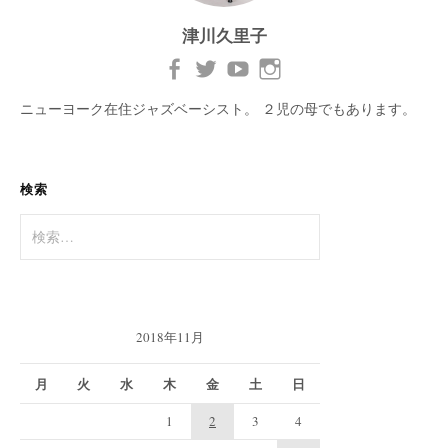
津川久里子
ニューヨーク在住ジャズベーシスト。 ２児の母でもあります。
検索
検
索:
2018年11月
月
火
水
木
金
土
日
1
2
3
4