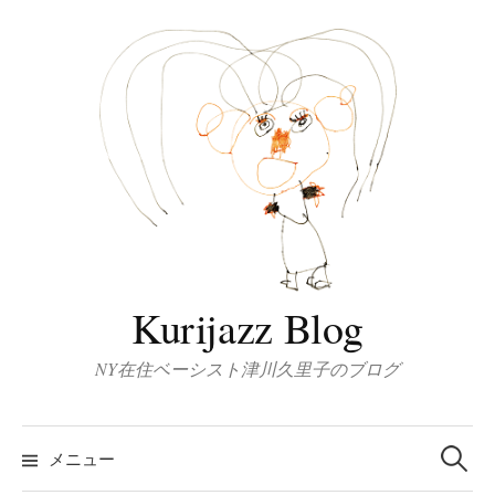
コ
ン
テ
ン
ツ
へ
ス
キ
ッ
プ
Kurijazz Blog
NY在住ベーシスト津川久里子のブログ
検
索:
メニュー