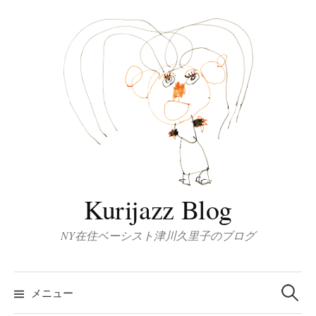
コ
ン
テ
ン
ツ
へ
ス
キ
ッ
プ
Kurijazz Blog
NY在住ベーシスト津川久里子のブログ
検
索:
メニュー