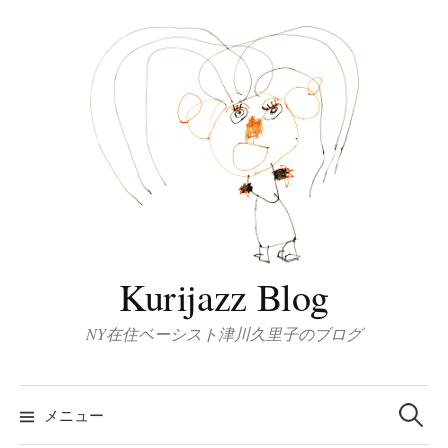
コ
ン
テ
ン
ツ
へ
ス
キ
ッ
プ
Kurijazz Blog
NY在住ベーシスト津川久里子のブログ
検
索:
メニュー