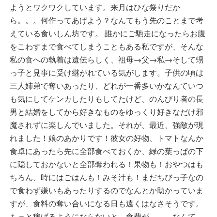
ようとワクワクしています。来月はひな祭りだか
ら。。。何作ってあげよう？なんてもう先のことまで考
えている食いしん坊です。 誰かにご馳走になったらお腹
をこわすまで食べてしまうこともある私ですが、そんな
私の食への執着は遺伝らしく、祖母→父→私→そして甥
っ子と見事に受け継がれている気がします。子供の頃は
三人姉弟で奪いあったり、どれが一番多いかなんていつ
も気にしてケンカしたりもしてたけど、のんびり者の長
男と結婚をしてから好きなものをゆっくり好きなだけ邪
魔されずに楽しんでいました。それが、最近、強敵が現
れました！娘のあかりです！彼女の好物、トマトなんか
食卓にあったら先に全部食べておくか、緑の葉っぱの下
に隠しておかないと全部奪われる！果物も！おやつはも
ちろん、時にはごはんも！みそ汁も！まだちびっ子なの
で食わず嫌いもあったりするのでなんとか助かっていま
すが、食料の奪い合いになる日も遠くはなさそうです。
もっと稼げるようにならないと、食費が。。。なんて。