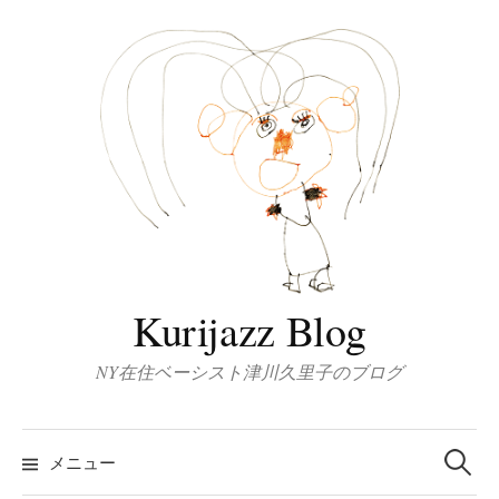
コ
ン
テ
ン
ツ
へ
ス
キ
ッ
プ
Kurijazz Blog
NY在住ベーシスト津川久里子のブログ
検
索:
メニュー