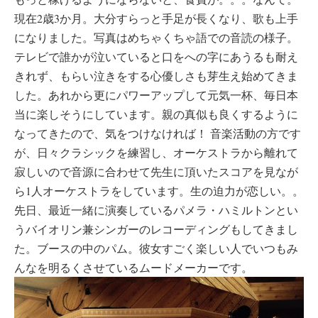
現在2歳3か月。大分すらっと手足が長くなり、歌も上手
になりました。写真はめちゃくちゃ語での音読の様子。
テレビで誰かが泣いていると口をへの字にあうるも耐え
きれず、もらい泣きをする心優しさも芽生え始めてきま
した。あれから更にパワーアップして元気一杯、毎日本
当に楽しそうにしています。親の真似も良くするように
なってきたので、気をつけなければ！
音楽活動の方です
が、日々クラシックを練習し、オーケストラから離れて
寂しいので音源に合わせて先生に頂いたスコアを見なが
ら1人オーケストラをしています。生の迫力が恋しい。。
先日、最近一緒に演奏しているパメラ・ハミルトンとい
うバイオリン兼シンガーのレコーディングもしてきまし
た。ブースの中のパム。彼女すごく楽しい人でいつもみ
んなを明るくさせているムードメーカーです。