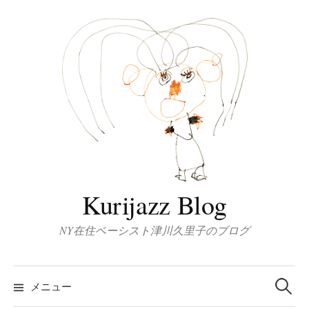
コ
ン
テ
ン
ツ
へ
ス
キ
ッ
プ
Kurijazz Blog
NY在住ベーシスト津川久里子のブログ
検
索:
メニュー