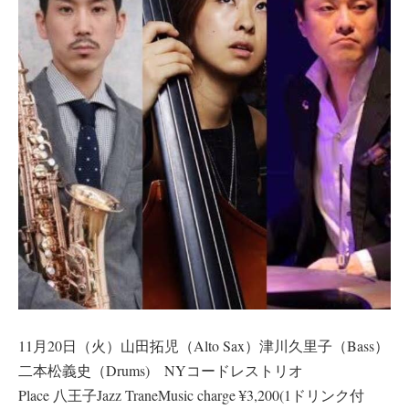
11月20日（火）山田拓児（Alto Sax）津川久里子（Bass）
二本松義史（Drums) NYコードレストリオ
Place 八王子Jazz TraneMusic charge ¥3,200(1ドリンク付