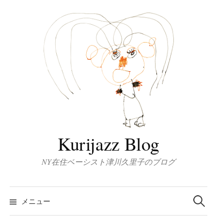
コ
ン
テ
ン
ツ
へ
ス
キ
ッ
プ
Kurijazz Blog
NY在住ベーシスト津川久里子のブログ
検
索:
メニュー