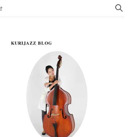
検
索:
せ
KURIJAZZ BLOG