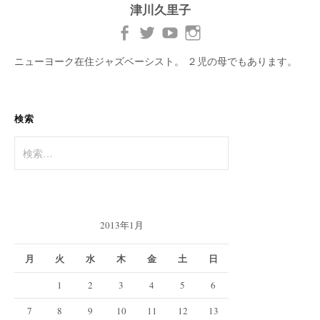
津川久里子
ニューヨーク在住ジャズベーシスト。 ２児の母でもあります。
検索
検
索:
2013年1月
月
火
水
木
金
土
日
1
2
3
4
5
6
7
8
9
10
11
12
13