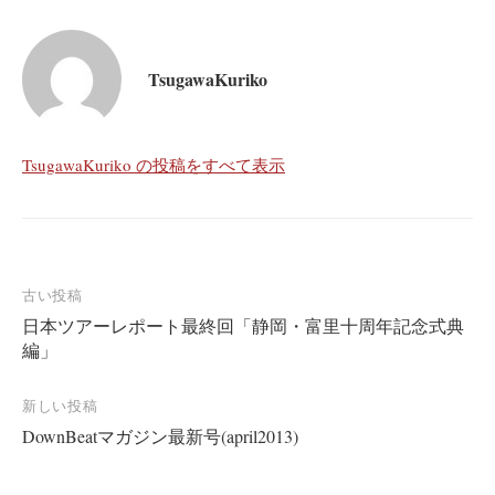
TsugawaKuriko
TsugawaKuriko の投稿をすべて表示
投
古い投稿
日本ツアーレポート最終回「静岡・富里十周年記念式典
稿
編」
ナ
ビ
新しい投稿
ゲ
DownBeatマガジン最新号(april2013)
ー