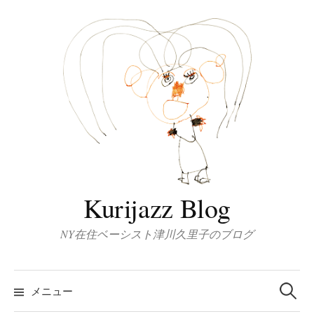
コ
ン
テ
ン
ツ
へ
ス
キ
ッ
プ
Kurijazz Blog
NY在住ベーシスト津川久里子のブログ
検
索:
メニュー