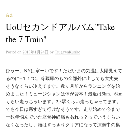
音楽
UoUセカンドアルバム"Take
the 7 Train"
Posted
on
2013年1月24日
by
TsugawaKuriko
ひゃー。NYは寒ーいです！ただいまの気温は太陽見えて
るのに−１１℃。冷蔵庫のもの全部外に出しても大丈夫
そうなくらい冷えてます。数ヶ月前からランニングを始
めました！ミュージシャンは体が資本！最近は5km、6km
くらい走っちゃいます。2,3駅くらい走っちゃってます。
でも今日は寒すぎて行けなそうです。走リ始めて今まで
十数年悩んでいた座骨神経痛もあれっ？っていうくらい
なくなったし、頭はすっきりクリアになって演奏中の集