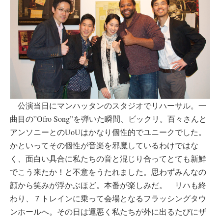
公演当日にマンハッタンのスタジオでリハーサル。一
曲目の”Ofro Song”を弾いた瞬間、ビックリ。百々さんと
アンソニーとのUoUはかなり個性的でユニークでした。
かといってその個性が音楽を邪魔しているわけではな
く、面白い具合に私たちの音と混じり合ってとても新鮮
でこう来たか！と不意をうたれました。思わずみんなの
顔から笑みが浮かぶほど。本番が楽しみだ。 リハも終
わり、７トレインに乗って会場となるフラッシングタウ
ンホールへ。その日は運悪く私たちが外に出るたびにザ