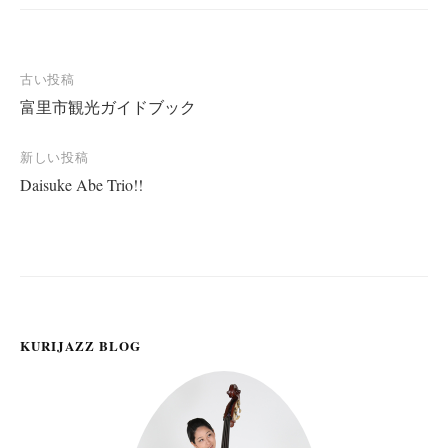
投
古い投稿
富里市観光ガイドブック
稿
ナ
新しい投稿
ビ
Daisuke Abe Trio!!
ゲ
ー
シ
ョ
ン
KURIJAZZ BLOG