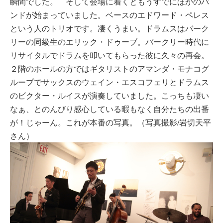
瞬間でした。 そして会場に着くともうすでにほかのバ
ンドが始まっていました。ベースのエドワード・ペレス
という人のトリオです。凄くうまい。ドラムスはバーク
リーの同級生のエリック・ドゥーブ。バークリー時代に
リサイタルでドラムを叩いてもらった彼に久々の再会。
２階のホールの方ではギタリストのアマンダ・モナコグ
ループでサックスのウェイン・エスコフェリとドラムス
のビクター・ルイスが演奏していました。こっちも凄い
なぁ、とのんびり感心している暇もなく自分たちの出番
が！じゃーん。これが本番の写真。（写真撮影/岩切天平
さん）