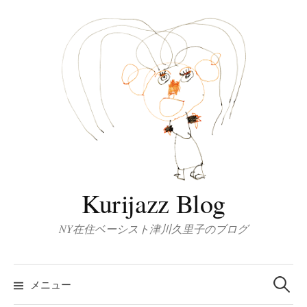
コ
ン
テ
ン
ツ
へ
ス
キ
ッ
プ
Kurijazz Blog
NY在住ベーシスト津川久里子のブログ
検
索:
メニュー