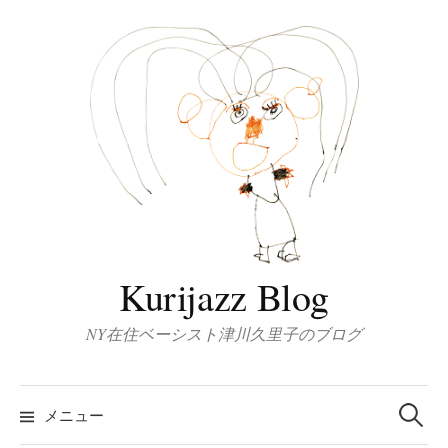
コ
ン
テ
ン
ツ
へ
ス
キ
ッ
プ
Kurijazz Blog
NY在住ベーシスト津川久里子のブログ
検
索:
メニュー