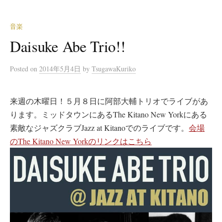
音楽
Daisuke Abe Trio!!
Posted
on
2014年5月4日
by
TsugawaKuriko
来週の木曜日！５月８日に阿部大輔トリオでライブがあ
ります。ミッドタウンにあるThe Kitano New Yorkにある
素敵なジャズクラブJazz at Kitanoでのライブです。
会場
のThe Kitano New Yorkのリンクはこちら