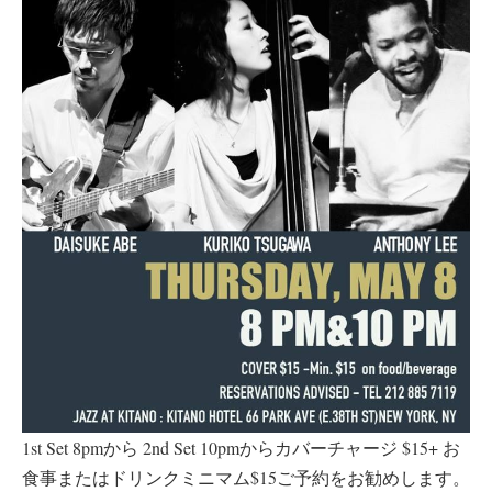
1st Set 8pmから 2nd Set 10pmからカバーチャージ $15+ お
食事またはドリンクミニマム$15ご予約をお勧めします。