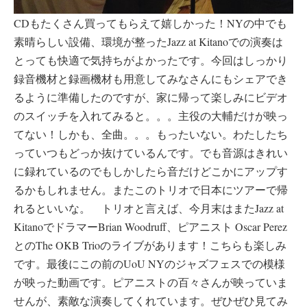
CDもたくさん買ってもらえて嬉しかった！NYの中でも
素晴らしい設備、環境が整ったJazz at Kitanoでの演奏は
とっても快適で気持ちがよかったです。今回はしっかり
録音機材と録画機材も用意してみなさんにもシェアでき
るように準備したのですが、家に帰って楽しみにビデオ
のスイッチを入れてみると。。。主役の大輔だけが映っ
てない！しかも、全曲。。。もったいない。わたしたち
っていつもどっか抜けているんです。でも音源はきれい
に録れているのでもしかしたら音だけどこかにアップす
るかもしれません。またこのトリオで日本にツアーで帰
れるといいな。 トリオと言えば、今月末はまたJazz at
KitanoでドラマーBrian Woodruff、ピアニスト Oscar Perez
とのThe OKB Trioのライブがあります！こちらも楽しみ
です。最後にこの前のUoU NYのジャズフェスでの模様
が映った動画です。ピアニストの百々さんが映っていま
せんが、素敵な演奏してくれています。ぜひぜひ見てみ