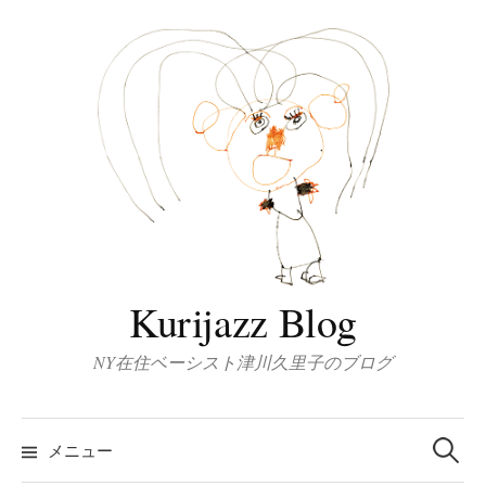
コ
ン
テ
ン
ツ
へ
ス
キ
ッ
プ
Kurijazz Blog
NY在住ベーシスト津川久里子のブログ
検
索:
メニュー