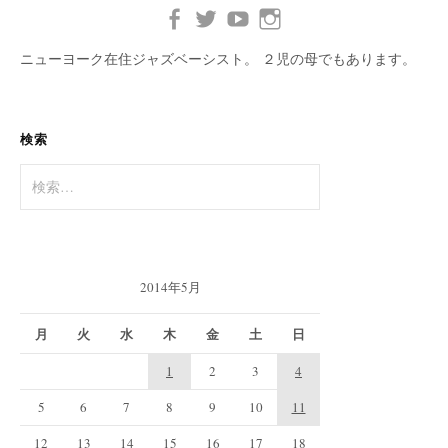
ニューヨーク在住ジャズベーシスト。 ２児の母でもあります。
検索
検
索:
2014年5月
月
火
水
木
金
土
日
1
2
3
4
5
6
7
8
9
10
11
12
13
14
15
16
17
18