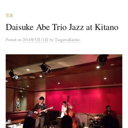
音楽
Daisuke Abe Trio Jazz at Kitano
Posted
on
2014年5月11日
by
TsugawaKuriko