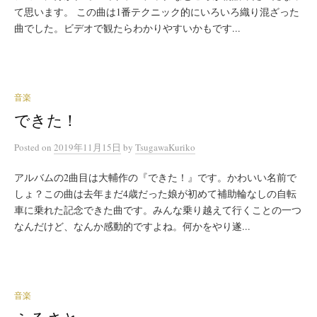
て思います。 この曲は1番テクニック的にいろいろ織り混ざった
曲でした。ビデオで観たらわかりやすいかもです...
音楽
できた！
Posted
on
2019年11月15日
by
TsugawaKuriko
アルバムの2曲目は大輔作の『できた！』です。かわいい名前で
しょ？この曲は去年まだ4歳だった娘が初めて補助輪なしの自転
車に乗れた記念できた曲です。みんな乗り越えて行くことの一つ
なんだけど、なんか感動的ですよね。何かをやり遂...
音楽