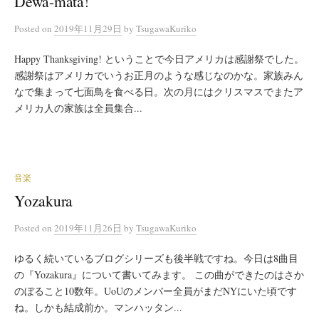
Dewa-mata!
Posted
on
2019年11月29日
by
TsugawaKuriko
Happy Thanksgiving! ということで今日アメリカは感謝祭でした。
感謝祭はアメリカでいうお正月のような感じなのかな。家族みん
なで集まって七面鳥を食べる日。次の月にはクリスマスでまたア
メリカ人の家族は全員集合...
音楽
Yozakura
Posted
on
2019年11月26日
by
TsugawaKuriko
ゆるく続いているブログシリーズも後半戦ですね。今日は8曲目
の『Yozakura』について書いてみます。 この曲ができたのはさか
のぼること10数年。UoUのメンバー全員がまだNYにいた頃です
ね。しかも結成前か。マンハッタン...