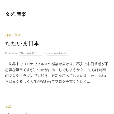
タグ:
音楽
日常
音楽
/
ただいま日本
Posted
on
2020年4月19日
by
TsugawaKuriko
世界中でコロナウィルスの感染が広がり、不安で非日常感が不
思議な毎日ですが、いかがお過ごしでしょうか？ こちらは前回
のブログマラソンで力尽き、更新を怠ってしまいました。あれか
ら目まぐるしく人生が変わってブログを書くという...
音楽