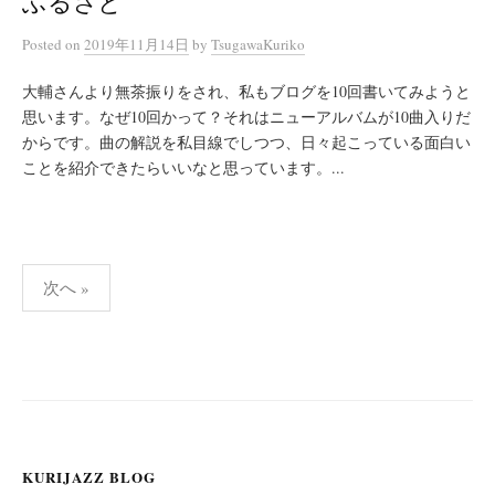
ふるさと
Posted
on
2019年11月14日
by
TsugawaKuriko
大輔さんより無茶振りをされ、私もブログを10回書いてみようと
思います。なぜ10回かって？それはニューアルバムが10曲入りだ
からです。曲の解説を私目線でしつつ、日々起こっている面白い
ことを紹介できたらいいなと思っています。...
投
次へ »
稿
ナ
ビ
ゲ
ー
シ
KURIJAZZ BLOG