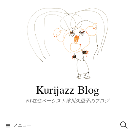
コ
ン
テ
ン
ツ
へ
ス
キ
ッ
プ
Kurijazz Blog
NY在住ベーシスト津川久里子のブログ
検
索:
メニュー